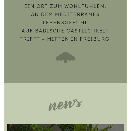
EIN ORT ZUM WOHLFÜHLEN,
AN DEM MEDITERRANES
LEBENSGEFÜHL
AUF BADISCHE GASTLICHKEIT
TRIFFT – MITTEN IN FREIBURG.